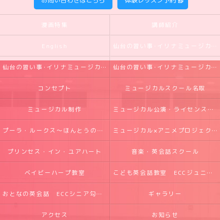
お問い合わせはこちら
体験レッスン予約
漫画特集
講師紹介
English
仙台の習い事･イリナミュージカルの口コミ情報
仙台の習い事･イリナミュージカルの評判
仙台の習い事･イリナミュージカルのお客様の声
コンセプト
ミュージカルスクール名取
ミュージカル制作
ミュージカル公演・ライセンス実績
プーラ・ルークス～ほんとうの光～
ミュージカル×アニメプロジェクト
プリンセス・イン・ユアハート
音楽・英会話スクール
ベイビーハープ教室
こども英会話教室 ECCジュニア五橋・勾当台教室
おとなの英会話 ECCシニア勾当台教室
ギャラリー
アクセス
お知らせ