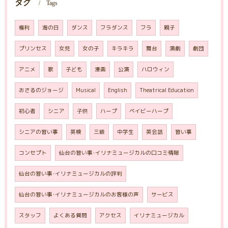
タグ
Tags
権利
海の日
ダンス
フラダンス
フラ
親子
プリンセス
女児
女の子
キラキラ
舞台
演劇
劇団
アニメ
歌
子ども
漫画
公演
ハロウィン
おさるのジョージ
Musical
English
Theatrical Education
初心者
シニア
子供
ハープ
ベイビーハープ
シニアの習い事
英検
三級
中学生
英会話
習い事
コンセプト
仙台の習い事･イリナミュージカルの口コミ情報
仙台の習い事･イリナミュージカルの評判
仙台の習い事･イリナミュージカルのお客様の声
サービス
スタッフ
よくある質問
アクセス
イリナミュージカル